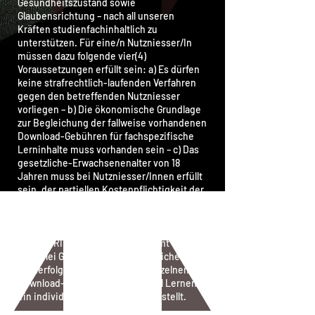
Gesundheitszustand sowie
Glaubensrichtung – nach all unseren
Kräften studienfachinhaltlich zu
unterstützen. Für eine/n Nutzniesser/In
müssen dazu folgende vier(4)
Voraussetzungen erfüllt sein: a) Es dürfen
keine strafrechtlich-laufenden Verfahren
gegen den betreffenden Nutzniesser
vorliegen – b) Die ökonomische Grundlage
zur Begleichung der fallweise vorhandenen
Download-Gebühren für fachspezifische
Lerninhalte muss vorhanden sein – c) Das
gesetzliche-Erwachsenenalter von 18
Jahren muss bei Nutzniesser/Innen erfüllt
sein, der partiellen Kostenpflichtigkeit der
Studien- und Lerninhalte geschuldet – d)
«Etwas Lernen wollen» müssen Sie schon
auch wollen – meint: Die Bildungsagentur
«JOSEF RINGHOFER©» übernimmt
keinerlei Garantien für einen gesicherten
Lernerfolg – rein durch einen einzelnen
Download-Vorgang bedingt – weil Lernen
ein individualisierter Prozess darstellt.